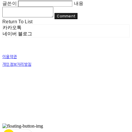
글쓴이
내용
Comment
Return To List
카카오톡
네이버 블로그
이용약관
개인정보처리방침
사업자정보확인
상호: 리두 | 대표: 이지수 | 개인정보관리책임자: 이지수 | 전화: 070-8080-4298 | 이메일:
mail@re-do.kr
주소: 경춘로 490 힐스테이트디포레 | 사업자등록번호:
465-45-00964
| 통신판매:
제
2023-안양만안-0950호
| 호스팅제공자: (주)식스샵