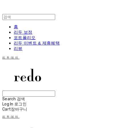
홈
리두 보정
포트폴리오
리두 이벤트 & 제휴혜택
리뷰
리두데이
Search
검색
Log In
로그인
Cart
장바구니
리두데이