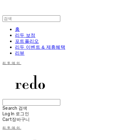
홈
리두 보정
포트폴리오
리두 이벤트 & 제휴혜택
리뷰
리두데이
Search
검색
Log In
로그인
Cart
장바구니
리두데이