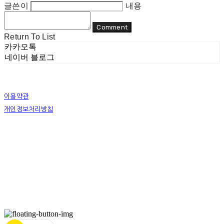
글쓴이
내용
Comment
Return To List
카카오톡
네이버 블로그
이용약관
개인정보처리방침
사업자정보확인
상호: 리두 | 대표: 이지수 | 개인정보관리책임자: 이지수 | 전화: 070-8080-4298 | 이메일:
mail@re-do.kr
주소: 경춘로 490 힐스테이트디포레 | 사업자등록번호:
465-45-00964
| 통신판매:
제
2023-안양만안-0950호
| 호스팅제공자: (주)식스샵