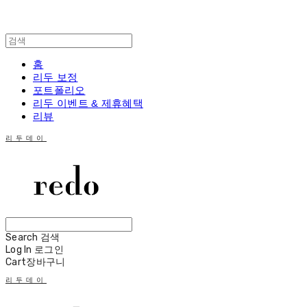
홈
리두 보정
포트폴리오
리두 이벤트 & 제휴혜택
리뷰
리두데이
Search
검색
Log In
로그인
Cart
장바구니
리두데이