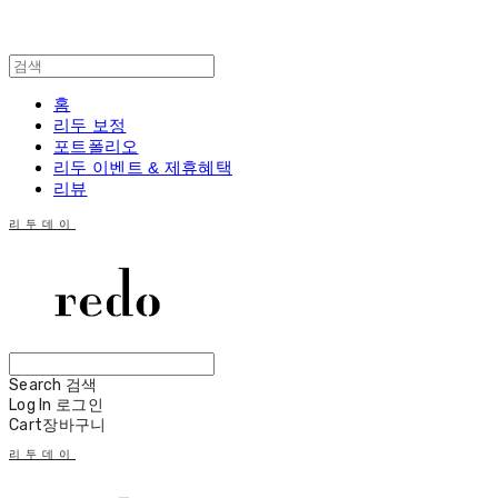
홈
리두 보정
포트폴리오
리두 이벤트 & 제휴혜택
리뷰
리두데이
Search
검색
Log In
로그인
Cart
장바구니
리두데이