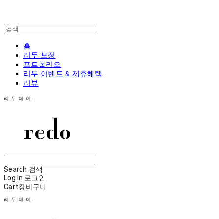
홈
리두 보정
포트폴리오
리두 이벤트 & 제휴혜택
리뷰
리두데이
Search
검색
Log In
로그인
Cart
장바구니
리두데이