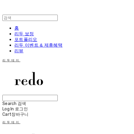
홈
리두 보정
포트폴리오
리두 이벤트 & 제휴혜택
리뷰
리두데이
Search
검색
Log In
로그인
Cart
장바구니
리두데이