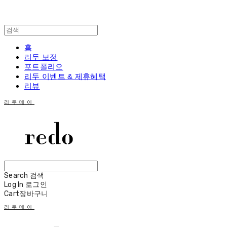
홈
리두 보정
포트폴리오
리두 이벤트 & 제휴혜택
리뷰
리두데이
Search
검색
Log In
로그인
Cart
장바구니
리두데이