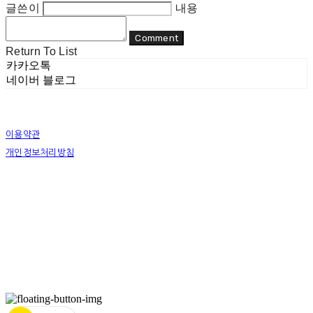
글쓴이
내용
Comment
Return To List
카카오톡
네이버 블로그
이용약관
개인정보처리방침
사업자정보확인
상호: 리두 | 대표: 이지수 | 개인정보관리책임자: 이지수 | 전화: 070-8080-4298 | 이메일:
mail@re-do.kr
주소: 경춘로 490 힐스테이트디포레 | 사업자등록번호:
465-45-00964
| 통신판매:
제
2023-안양만안-0950호
| 호스팅제공자: (주)식스샵