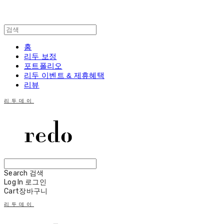
홈
리두 보정
포트폴리오
리두 이벤트 & 제휴혜택
리뷰
리두데이
Search
검색
Log In
로그인
Cart
장바구니
리두데이