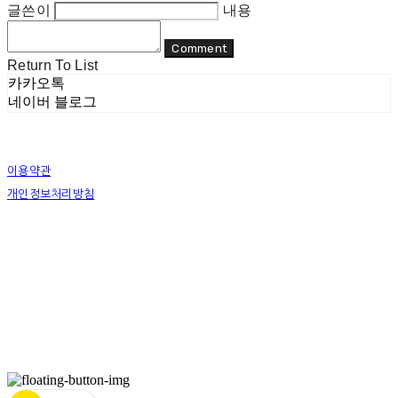
글쓴이
내용
Comment
Return To List
카카오톡
네이버 블로그
이용약관
개인정보처리방침
사업자정보확인
상호: 리두 | 대표: 이지수 | 개인정보관리책임자: 이지수 | 전화: 070-8080-4298 | 이메일:
mail@re-do.kr
주소: 경춘로 490 힐스테이트디포레 | 사업자등록번호:
465-45-00964
| 통신판매:
제
2023-안양만안-0950호
| 호스팅제공자: (주)식스샵