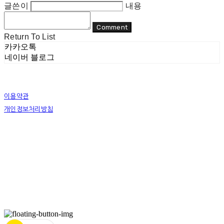
글쓴이
내용
Comment
Return To List
카카오톡
네이버 블로그
이용약관
개인정보처리방침
사업자정보확인
상호: 리두 | 대표: 이지수 | 개인정보관리책임자: 이지수 | 전화: 070-8080-4298 | 이메일:
mail@re-do.kr
주소: 경춘로 490 힐스테이트디포레 | 사업자등록번호:
465-45-00964
| 통신판매:
제
2023-안양만안-0950호
| 호스팅제공자: (주)식스샵