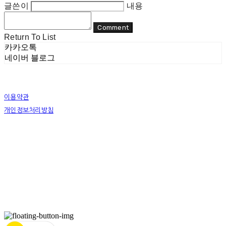
글쓴이
내용
Comment
Return To List
카카오톡
네이버 블로그
이용약관
개인정보처리방침
사업자정보확인
상호: 리두 | 대표: 이지수 | 개인정보관리책임자: 이지수 | 전화: 070-8080-4298 | 이메일:
mail@re-do.kr
주소: 경춘로 490 힐스테이트디포레 | 사업자등록번호:
465-45-00964
| 통신판매:
제
2023-안양만안-0950호
| 호스팅제공자: (주)식스샵