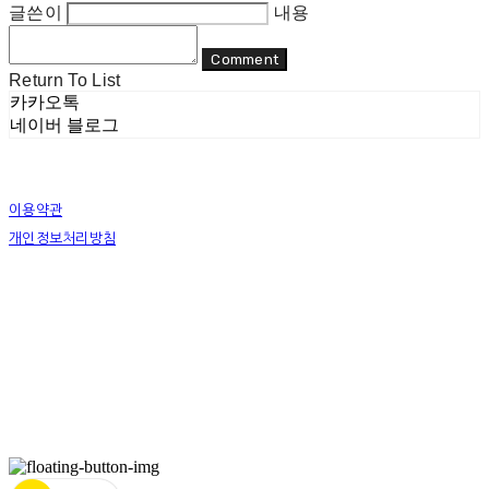
글쓴이
내용
Comment
Return To List
카카오톡
네이버 블로그
이용약관
개인정보처리방침
사업자정보확인
상호: 리두 | 대표: 이지수 | 개인정보관리책임자: 이지수 | 전화: 070-8080-4298 | 이메일:
mail@re-do.kr
주소: 경춘로 490 힐스테이트디포레 | 사업자등록번호:
465-45-00964
| 통신판매:
제
2023-안양만안-0950호
| 호스팅제공자: (주)식스샵