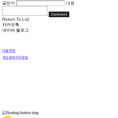
글쓴이
내용
Comment
Return To List
카카오톡
네이버 블로그
이용약관
개인정보처리방침
사업자정보확인
상호: 리두 | 대표: 이지수 | 개인정보관리책임자: 이지수 | 전화: 070-8080-4298 | 이메일:
mail@re-do.kr
주소: 경춘로 490 힐스테이트디포레 | 사업자등록번호:
465-45-00964
| 통신판매:
제
2023-안양만안-0950호
| 호스팅제공자: (주)식스샵