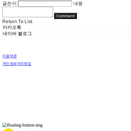
글쓴이
내용
Comment
Return To List
카카오톡
네이버 블로그
이용약관
개인정보처리방침
사업자정보확인
상호: 리두 | 대표: 이지수 | 개인정보관리책임자: 이지수 | 전화: 070-8080-4298 | 이메일:
mail@re-do.kr
주소: 경춘로 490 힐스테이트디포레 | 사업자등록번호:
465-45-00964
| 통신판매:
제
2023-안양만안-0950호
| 호스팅제공자: (주)식스샵