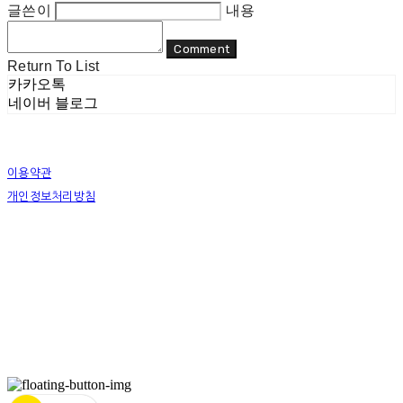
글쓴이
내용
Comment
Return To List
카카오톡
네이버 블로그
이용약관
개인정보처리방침
사업자정보확인
상호: 리두 | 대표: 이지수 | 개인정보관리책임자: 이지수 | 전화: 070-8080-4298 | 이메일:
mail@re-do.kr
주소: 경춘로 490 힐스테이트디포레 | 사업자등록번호:
465-45-00964
| 통신판매:
제
2023-안양만안-0950호
| 호스팅제공자: (주)식스샵