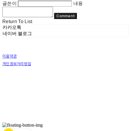
글쓴이
내용
Comment
Return To List
카카오톡
네이버 블로그
이용약관
개인정보처리방침
사업자정보확인
상호: 리두 | 대표: 이지수 | 개인정보관리책임자: 이지수 | 전화: 070-8080-4298 | 이메일:
mail@re-do.kr
주소: 경춘로 490 힐스테이트디포레 | 사업자등록번호:
465-45-00964
| 통신판매:
제
2023-안양만안-0950호
| 호스팅제공자: (주)식스샵