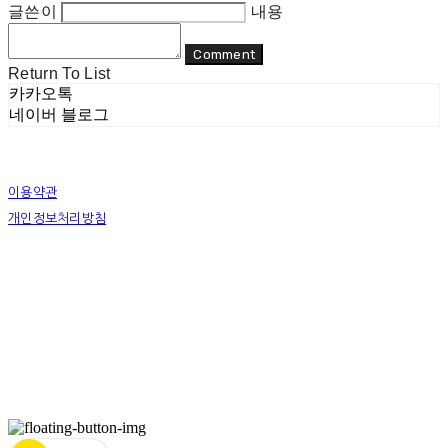
글쓴이
내용
Comment
Return To List
카카오톡
네이버 블로그
이용약관
개인정보처리방침
사업자정보확인
상호: 리두 | 대표: 이지수 | 개인정보관리책임자: 이지수 | 전화: 070-8080-4298 | 이메일:
mail@re-do.kr
주소: 경춘로 490 힐스테이트디포레 | 사업자등록번호:
465-45-00964
| 통신판매:
제
2023-안양만안-0950호
| 호스팅제공자: (주)식스샵