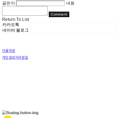
글쓴이
내용
Comment
Return To List
카카오톡
네이버 블로그
이용약관
개인정보처리방침
사업자정보확인
상호: 리두 | 대표: 이지수 | 개인정보관리책임자: 이지수 | 전화: 070-8080-4298 | 이메일:
mail@re-do.kr
주소: 경춘로 490 힐스테이트디포레 | 사업자등록번호:
465-45-00964
| 통신판매:
제
2023-안양만안-0950호
| 호스팅제공자: (주)식스샵