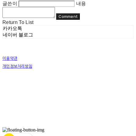
글쓴이
내용
Comment
Return To List
카카오톡
네이버 블로그
이용약관
개인정보처리방침
사업자정보확인
상호: 리두 | 대표: 이지수 | 개인정보관리책임자: 이지수 | 전화: 070-8080-4298 | 이메일:
mail@re-do.kr
주소: 경춘로 490 힐스테이트디포레 | 사업자등록번호:
465-45-00964
| 통신판매:
제
2023-안양만안-0950호
| 호스팅제공자: (주)식스샵